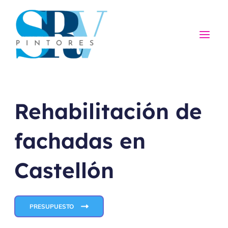
Ir
al
contenido
Mai
Men
Rehabilitación de
fachadas en
Castellón
PRESUPUESTO